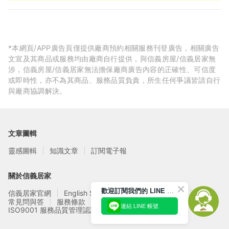
100才並於Google打卡(含上傳照片)可享95折扣優惠。
*本網頁/APP廣告頁僅提供廠商預約相關服務刊登廣告，相關廣告
文宣及其商品或服務均由廠商自行提供，與信義房屋/信義居家無
涉，信義房屋/信義居家無法擔保廠商廣告內容的正確性、可信度
或即時性，亦不為其商品、服務品質負責，所生任何爭議皆請自行
與廠商協調解決。
文章圖輯
靈感圖輯
知識文章
訂閱電子報
關於信義居家
歡迎訂閱我們的 LINE 官方帳號
信義居家官網
English Service
信義居家廠商募集
常見問與答
服務條款
隱私權政策
連結 LINE 帳號
ISO9001 服務品質管理認證