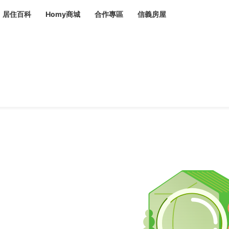
居住百科
Homy商城
合作專區
信義房屋
章
 設計裝潢 大館
潢
賣屋
租屋
計
居家設計
裝修攻略
生活提案
居家新聞
潢
潢
運
活講座
服務滿意度抽獎
電子報隱藏優惠
計
軟裝設計
包租代管
家
驗屋服務
蟲
毒
冷氣清洗
整理收納
專業除蟲
備
備
系統家具
隱形鐵窗
油漆塗料