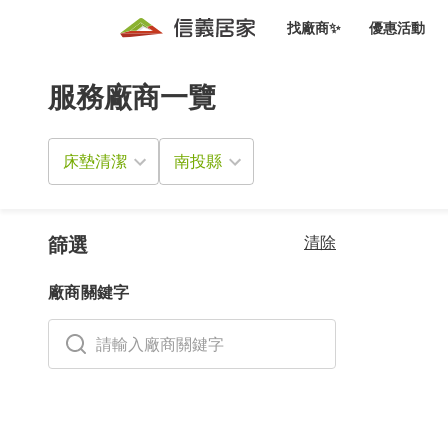
找廠商✨
優惠活動
服務廠商一覽
知識文
免費諮詢服務
前往
廠商募集
人才招募
居住好生活講座
設計裝
買屋
居住服務免費諮詢
床墊清潔
室內設
設計裝
會員活動優惠
設計裝
搬家清
冷氣清洗(限時優惠)
新會員大禮包
免費居住好生
清除
室內設
篩選
優質搬
信義客戶優惠
廠商關鍵字
清潔除
信義成交客戶福利專區
清潔消
家居設
長照設