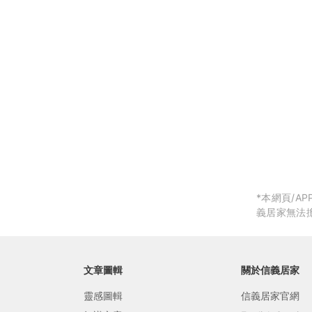
局部修
局部裝
生活金
生活金
*本網頁/
義居家無法
文章圖輯
關於信義居家
靈感圖輯
信義居家官網