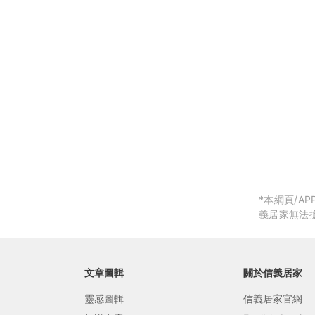
局部修
局部裝
生活金
生活金
*本網頁/
義居家無法
文章圖輯
關於信義居家
靈感圖輯
信義居家官網