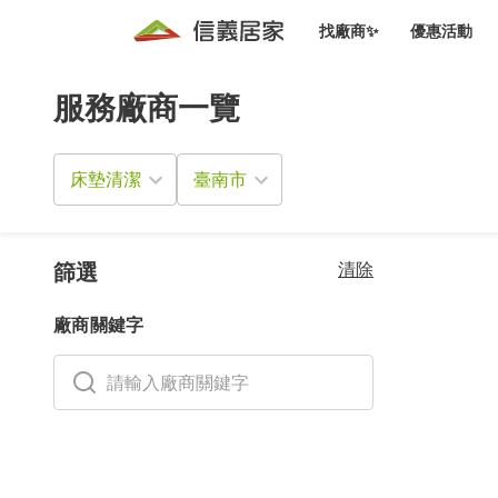
找廠商✨
優惠活動
服務廠商一覽
知識文
免費諮詢服務
前往
廠商募集
人才招募
居住好生活講座
設計裝
買屋
居住服務免費諮詢
床墊清潔
室內設
設計裝
會員活動優惠
設計裝
搬家清
冷氣清洗(限時優惠)
新會員大禮包
免費居住好生
清除
室內設
篩選
優質搬
信義客戶優惠
廠商關鍵字
清潔除
信義成交客戶福利專區
清潔消
家居設
長照設