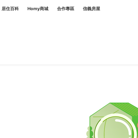
居住百科
Homy商城
合作專區
信義房屋
章
 設計裝潢 大館
潢
賣屋
租屋
計
居家設計
裝修攻略
生活提案
居家新聞
潢
潢
運
活講座
服務滿意度抽獎
電子報隱藏優惠
計
軟裝設計
包租代管
家
驗屋服務
蟲
毒
冷氣清洗
整理收納
專業除蟲
備
備
系統家具
隱形鐵窗
油漆塗料