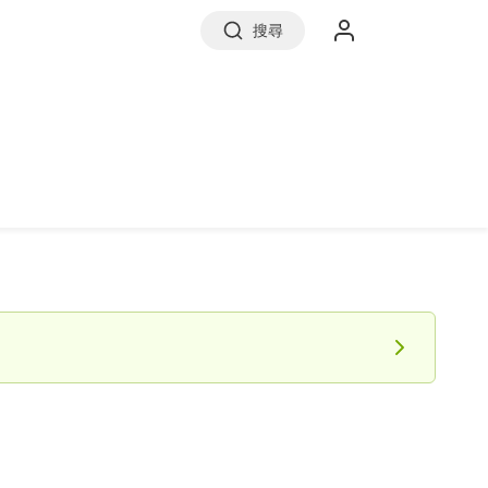
搜尋
實價登錄
前往信義房屋