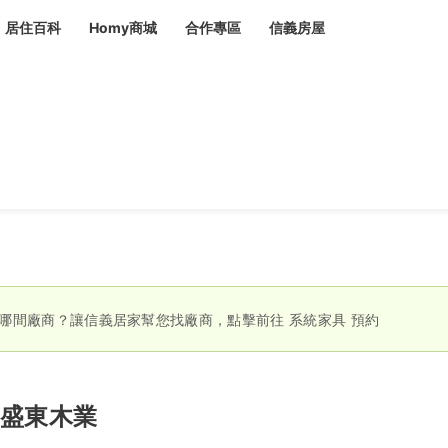
居住百科
Homy商城
合作專區
信義房屋
章
 設計裝潢 大館
潢
賣屋
租屋
計
居家設計
裝修攻略
生活提案
居家新聞
潢
潢
運
活講座
服務滿意度抽獎
電子報隱藏優惠
計
軟裝設計
包租代管
家
驗屋服務
蟲
哪間廠商？讓信義居家幫您找廠商，點擊前往
系統家具
預約
毒
冷氣清洗
整理收納
專業除蟲
備
盛東木業
備
系統家具
隱形鐵窗
油漆塗料