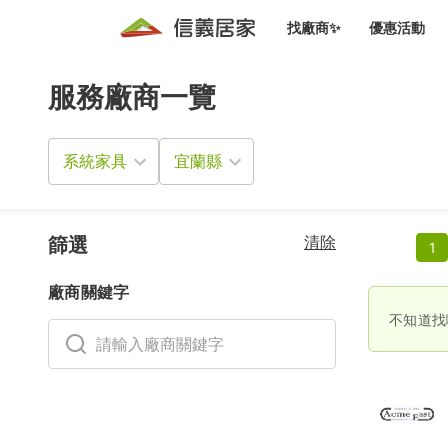
找廠商✨
優惠活動
服務廠商一覽
知識文
免費諮詢服務
前往
廠商募集
人才招募
居住好生活講座
設計裝
買屋
居住服務免費諮詢
系統家具
室內設
設計裝
會員活動優惠
設計裝
搬家清
冷氣清洗(限時優惠)
新會員大禮包
免費居住好生
清除
室內設
篩選
1
優質搬
信義客戶優惠
廠商關鍵字
清潔除
信義成交客戶福利專區
不知道找
清潔消
家居設
長照設