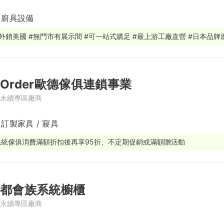
/ 廚具設備
繕
修
#外銷美國 #無門市有展示間 #可一站式購足 #最上游工廠直營 #日本品
融
融
Order歐德傢俱連鎖事業
產物保險
永續專區廠商
 訂製家具 / 寢具
系統傢俱消費滿額折扣後再享95折、不定期促銷或滿額贈活動
都會族系統櫥櫃
永續專區廠商