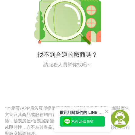
找不到合適的廠商嗎？
請服務人員幫你找吧～
*本網頁/APP廣告頁僅提供廠商預約相關服務刊登廣告，相關廣告
歡迎訂閱我們的 LINE 官方帳號
文宣及其商品或服務均由廠商自行提供，與信義房屋/信義居家無
涉，信義房屋/信義居家無法擔保廠商廣告內容的正確性、可信度
連結 LINE 帳號
或即時性，亦不為其商品、服務品質負責，所生任何爭議皆請自行
與廠商協調解決。