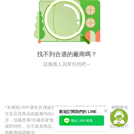
找不到合適的廠商嗎？
請服務人員幫你找吧～
*本網頁/APP廣告頁僅提供廠商預約相關服務刊登廣告，相關廣告
歡迎訂閱我們的 LINE 官方帳號
文宣及其商品或服務均由廠商自行提供，與信義房屋/信義居家無
涉，信義房屋/信義居家無法擔保廠商廣告內容的正確性、可信度
連結 LINE 帳號
或即時性，亦不為其商品、服務品質負責，所生任何爭議皆請自行
與廠商協調解決。