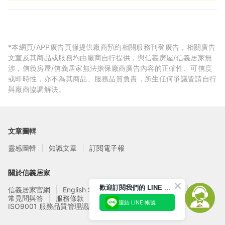
*本網頁/APP廣告頁僅提供廠商預約相關服務刊登廣告，相關廣告
文宣及其商品或服務均由廠商自行提供，與信義房屋/信義居家無
涉，信義房屋/信義居家無法擔保廠商廣告內容的正確性、可信度
或即時性，亦不為其商品、服務品質負責，所生任何爭議皆請自行
與廠商協調解決。
文章圖輯
靈感圖輯
知識文章
訂閱電子報
關於信義居家
歡迎訂閱我們的 LINE 官方帳號
信義居家官網
English Service
信義居家廠商募集
常見問與答
服務條款
隱私權政策
連結 LINE 帳號
ISO9001 服務品質管理認證