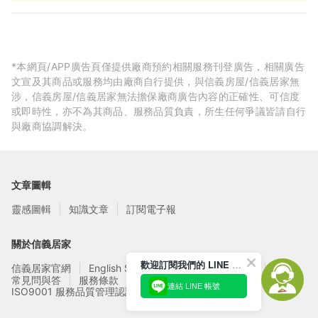
*本網頁/APP廣告頁僅提供廠商預約相關服務刊登廣告，相關廣告
文宣及其商品或服務均由廠商自行提供，與信義房屋/信義居家無
涉，信義房屋/信義居家無法擔保廠商廣告內容的正確性、可信度
或即時性，亦不為其商品、服務品質負責，所生任何爭議皆請自行
與廠商協調解決。
文章圖輯
靈感圖輯
知識文章
訂閱電子報
關於信義居家
歡迎訂閱我們的 LINE 官方帳號
信義居家官網
English Service
信義居家廠商募集
常見問與答
服務條款
隱私權政策
連結 LINE 帳號
ISO9001 服務品質管理認證