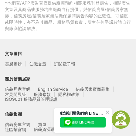
*本網頁/APP廣告頁僅提供廠商預約相關服務刊登廣告，相關廣告
文宣及其商品或服務均由廠商自行提供，與信義房屋/信義居家無
涉，信義房屋/信義居家無法擔保廠商廣告內容的正確性、可信度
或即時性，亦不為其商品、服務品質負責，所生任何爭議皆請自行
與廠商協調解決。
文章圖輯
靈感圖輯
知識文章
訂閱電子報
關於信義居家
信義居家官網
English Service
信義居家廠商募集
常見問與答
服務條款
隱私權政策
ISO9001 服務品質管理認證
歡迎訂閱我們的 LINE 官方帳號
信義集團
連結 LINE 帳號
信義房屋官網
買屋
賣屋
租屋
實價登錄
信義資源網站
社區幫官網