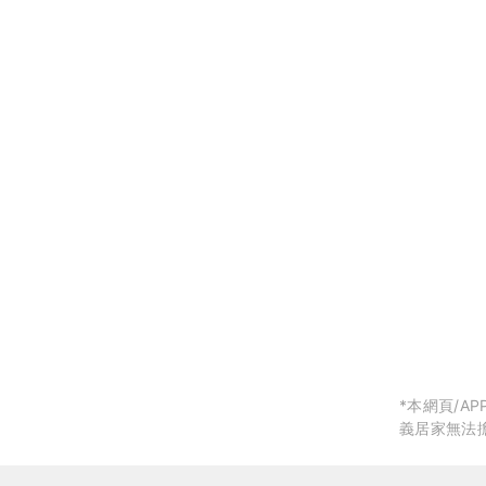
局部修
局部裝
生活金
生活金
*本網頁/
義居家無法