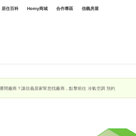
居住百科
Homy商城
合作專區
信義房屋
章
 設計裝潢 大館
潢
賣屋
租屋
計
居家設計
裝修攻略
生活提案
居家新聞
潢
潢
運
活講座
服務滿意度抽獎
電子報隱藏優惠
計
軟裝設計
包租代管
家
驗屋服務
哪間廠商？讓信義居家幫您找廠商，點擊前往
冷氣空調
預約
蟲
毒
冷氣清洗
整理收納
專業除蟲
備
備
系統家具
隱形鐵窗
油漆塗料