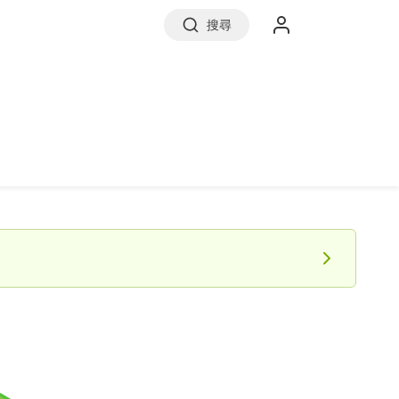
搜尋
實價登錄
前往信義房屋