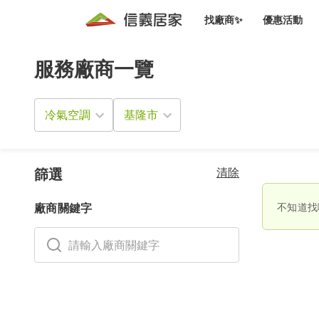
找廠商✨
優惠活動
服務廠商一覽
知識文
免費諮詢服務
前往
廠商募集
人才招募
居住好生活講座
設計裝
買屋
居住服務免費諮詢
冷氣空調
室內設
設計裝
會員活動優惠
設計裝
搬家清
冷氣清洗(限時優惠)
新會員大禮包
免費居住好生
清除
室內設
篩選
優質搬
信義客戶優惠
不知道找
廠商關鍵字
清潔除
信義成交客戶福利專區
清潔消
家居設
長照設