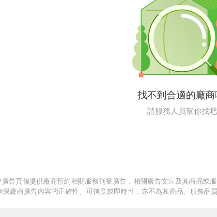
繕
修
融
融
產物保險
找不到合適的廠商
請服務人員幫你找吧
APP廣告頁僅提供廠商預約相關服務刊登廣告，相關廣告文宣及其商品或
擔保廠商廣告內容的正確性、可信度或即時性，亦不為其商品、服務品