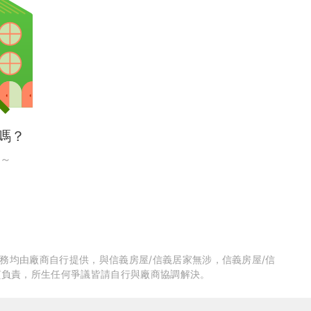
嗎？
～
歡迎訂閱我們的 LINE 官方帳號
服務均由廠商自行提供，與信義房屋/信義居家無涉，信義房屋/信
質負責，所生任何爭議皆請自行與廠商協調解決。
點擊以下按鈕可獲得最新資訊👇
連結 LINE 帳號