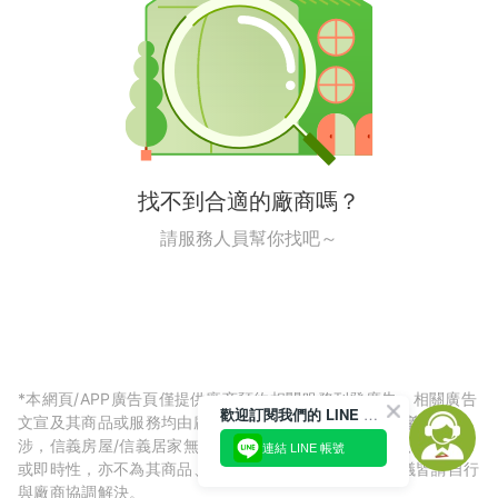
找不到合適的廠商嗎？
請服務人員幫你找吧～
*本網頁/APP廣告頁僅提供廠商預約相關服務刊登廣告，相關廣告
歡迎訂閱我們的 LINE 官方帳號
文宣及其商品或服務均由廠商自行提供，與信義房屋/信義居家無
涉，信義房屋/信義居家無法擔保廠商廣告內容的正確性、可信度
連結 LINE 帳號
或即時性，亦不為其商品、服務品質負責，所生任何爭議皆請自行
與廠商協調解決。