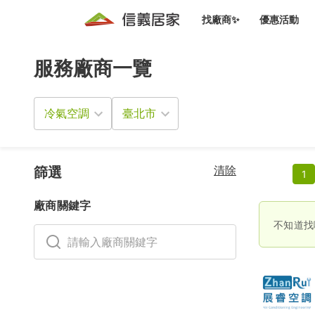
找廠商✨
優惠活動
服務廠商一覽
知識文
免費諮詢服務
前往
廠商募集
人才招募
居住好生活講座
設計裝
買屋
居住服務免費諮詢
冷氣空調
室內設
設計裝
會員活動優惠
設計裝
搬家清
冷氣清洗(限時優惠)
新會員大禮包
免費居住好生
清除
室內設
篩選
1
優質搬
信義客戶優惠
廠商關鍵字
清潔除
信義成交客戶福利專區
不知道找
清潔消
家居設
長照設