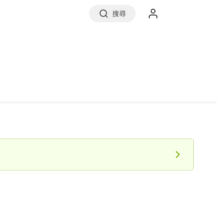
搜尋
實價登錄
前往信義房屋