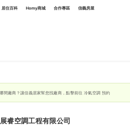
居住百科
Homy商城
合作專區
信義房屋
章
 設計裝潢 大館
潢
賣屋
租屋
計
居家設計
裝修攻略
生活提案
居家新聞
潢
潢
運
活講座
服務滿意度抽獎
電子報隱藏優惠
計
軟裝設計
包租代管
家
驗屋服務
蟲
哪間廠商？讓信義居家幫您找廠商，點擊前往
冷氣空調
預約
毒
冷氣清洗
整理收納
專業除蟲
備
展睿空調工程有限公司
備
系統家具
隱形鐵窗
油漆塗料