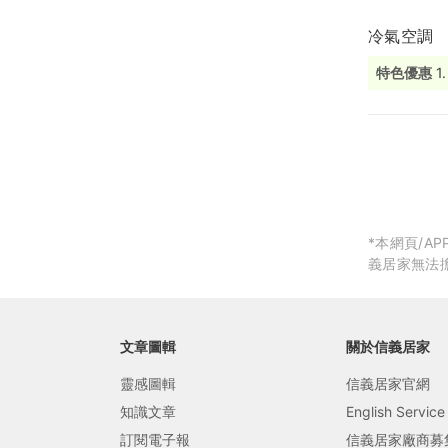
冷氣空調
局部修
特色優惠
局部裝
生活金
生活金
*本網頁/
義居家無法
文章圖輯
關於信義居家
靈感圖輯
信義居家官網
知識文章
English Service
訂閱電子報
信義居家廠商募