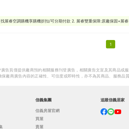
繕
修
1. 找展睿空調購機享購機折扣/可分期付款 2. 展睿雙重保障:原廠保固+展
融
1
融
產物保險
APP廣告頁僅提供廠商預約相關服務刊登廣告，相關廣告文宣及其商品或
擔保廠商廣告內容的正確性、可信度或即時性，亦不為其商品、服務品
信義集團
追蹤信義居家
信義房屋官網
買屋
集
賣屋