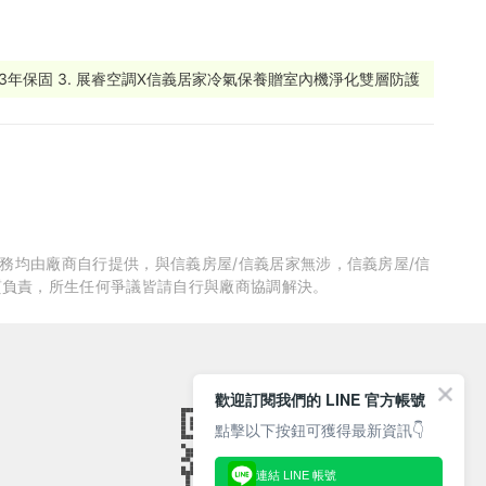
睿3年保固 3. 展睿空調X信義居家冷氣保養贈室內機淨化雙層防護
服務均由廠商自行提供，與信義房屋/信義居家無涉，信義房屋/信
質負責，所生任何爭議皆請自行與廠商協調解決。
歡迎訂閱我們的 LINE 官方帳號
點擊以下按鈕可獲得最新資訊👇
連結 LINE 帳號