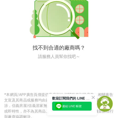
找不到合適的廠商嗎？
請服務人員幫你找吧～
*本網頁/APP廣告頁僅提供廠商預約相關服務刊登廣告，相關廣告
歡迎訂閱我們的 LINE 官方帳號
文宣及其商品或服務均由廠商自行提供，與信義房屋/信義居家無
涉，信義房屋/信義居家無法擔保廠商廣告內容的正確性、可信度
連結 LINE 帳號
或即時性，亦不為其商品、服務品質負責，所生任何爭議皆請自行
與廠商協調解決。