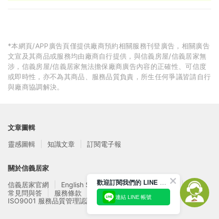
*本網頁/APP廣告頁僅提供廠商預約相關服務刊登廣告，相關廣告
文宣及其商品或服務均由廠商自行提供，與信義房屋/信義居家無
涉，信義房屋/信義居家無法擔保廠商廣告內容的正確性、可信度
或即時性，亦不為其商品、服務品質負責，所生任何爭議皆請自行
與廠商協調解決。
文章圖輯
靈感圖輯
知識文章
訂閱電子報
關於信義居家
歡迎訂閱我們的 LINE 官方帳號
信義居家官網
English Service
信義居家廠商募集
常見問與答
服務條款
隱私權政策
連結 LINE 帳號
ISO9001 服務品質管理認證