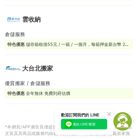
雲收納
倉儲服務
特色優惠
儲存箱租借55元 / 一箱 / 一個月，每箱押金新台幣 200
元，每10箱押金新台幣2000元，20箱押金新台幣4000元...依此
類推。包含送箱及還箱兩趟運費，雙北地區租/還自取，免運費。
運費以10箱為一個運費單位(不滿10箱以10箱的運費為計算)。基
隆/宜蘭需租借20箱以上才有配。
大台北搬家
優質搬家 / 倉儲服務
特色優惠
全年無休 免費到府估價
歡迎訂閱我們的 LINE 官方帳號
連結 LINE 帳號
*本網頁/APP廣告頁僅提供廠商預約相關服務刊登廣告，相關廣告
文宣及其商品或服務均由廠商自行提供，與信義房屋/信義居家無