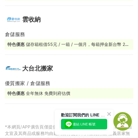
雲收納
倉儲服務
特色優惠
儲存箱租借55元 / 一箱 / 一個月，每箱押金新台幣 200
元，每10箱押金新台幣2000元，20箱押金新台幣4000元...依此
類推。包含送箱及還箱兩趟運費，雙北地區租/還自取，免運費。
運費以10箱為一個運費單位(不滿10箱以10箱的運費為計算)。基
隆/宜蘭需租借20箱以上才有配。
大台北搬家
優質搬家 / 倉儲服務
特色優惠
全年無休 免費到府估價
歡迎訂閱我們的 LINE 官方帳號
連結 LINE 帳號
*本網頁/APP廣告頁僅提供廠商預約相關服務刊登廣告，相關廣告
文宣及其商品或服務均由廠商自行提供，與信義房屋/信義居家無