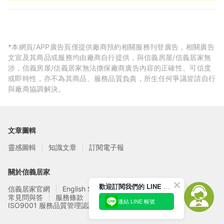
*本網頁/APP廣告頁僅提供廠商預約相關服務刊登廣告，相關廣告
文宣及其商品或服務均由廠商自行提供，與信義房屋/信義居家無
涉，信義房屋/信義居家無法擔保廠商廣告內容的正確性、可信度
或即時性，亦不為其商品、服務品質負責，所生任何爭議皆請自行
與廠商協調解決。
文章圖輯
靈感圖輯
知識文章
訂閱電子報
關於信義居家
歡迎訂閱我們的 LINE 官方帳號
信義居家官網
English Service
信義居家廠商募集
常見問與答
服務條款
隱私權政策
連結 LINE 帳號
ISO9001 服務品質管理認證