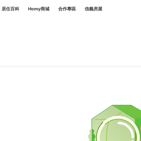
居住百科
Homy商城
合作專區
信義房屋
章
 設計裝潢 大館
潢
賣屋
租屋
計
居家設計
裝修攻略
生活提案
居家新聞
潢
潢
運
活講座
服務滿意度抽獎
電子報隱藏優惠
計
軟裝設計
包租代管
家
驗屋服務
蟲
毒
冷氣清洗
整理收納
專業除蟲
備
備
系統家具
隱形鐵窗
油漆塗料