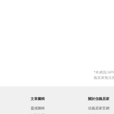
局部修
局部裝
生活金
生活金
*本網頁/
義居家無法
文章圖輯
關於信義居家
靈感圖輯
信義居家官網