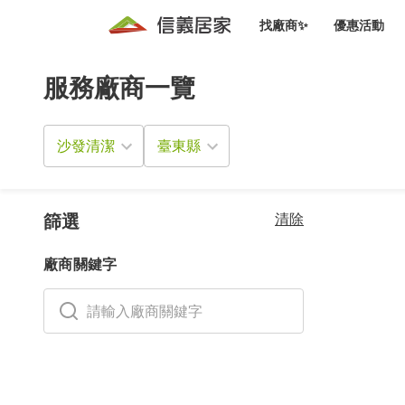
找廠商✨
優惠活動
服務廠商一覽
知識文
免費諮詢服務
前往
廠商募集
人才招募
居住好生活講座
設計裝
買屋
居住服務免費諮詢
沙發清潔
室內設
設計裝
會員活動優惠
設計裝
搬家清
冷氣清洗(限時優惠)
新會員大禮包
免費居住好生
清除
室內設
篩選
優質搬
信義客戶優惠
廠商關鍵字
清潔除
信義成交客戶福利專區
清潔消
家居設
長照設