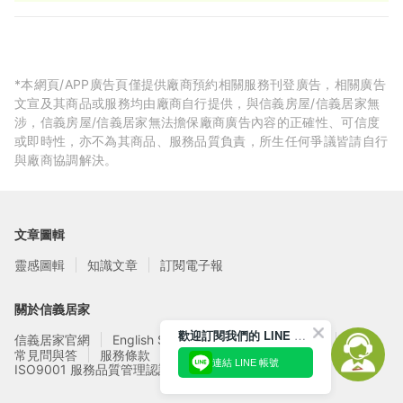
*本網頁/APP廣告頁僅提供廠商預約相關服務刊登廣告，相關廣告
文宣及其商品或服務均由廠商自行提供，與信義房屋/信義居家無
涉，信義房屋/信義居家無法擔保廠商廣告內容的正確性、可信度
或即時性，亦不為其商品、服務品質負責，所生任何爭議皆請自行
與廠商協調解決。
文章圖輯
靈感圖輯
知識文章
訂閱電子報
關於信義居家
歡迎訂閱我們的 LINE 官方帳號
信義居家官網
English Service
信義居家廠商募集
常見問與答
服務條款
隱私權政策
連結 LINE 帳號
ISO9001 服務品質管理認證