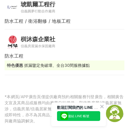
琥凱爾工程行
信義圓夢行動合作廠商
防水工程 / 衛浴翻修 / 地板工程
杊沐森企業社
信義房屋漏水保固廠商
防水工程
特色優惠
抓漏鑒定免破壞、全台30間服務據點
*本網頁/APP廣告頁僅提供廠商預約相關服務刊登廣告，相關廣告
文宣及其商品或服務均由廠商自行提供，與信義房屋/信義居家無
歡迎訂閱我們的 LINE 官方帳號
涉，信義房屋/信義居家無法擔保廠商廣告內容的正確性、可信度
或即時性，亦不為其商品、服務品質負責，所生任何爭議皆請自行
連結 LINE 帳號
與廠商協調解決。