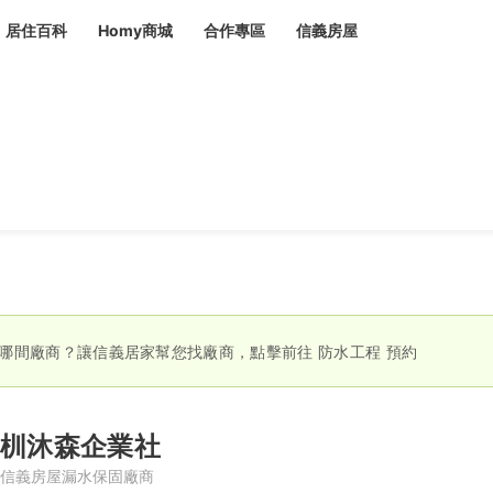
居住百科
Homy商城
合作專區
信義房屋
章
 設計裝潢 大館
潢
賣屋
租屋
計
居家設計
裝修攻略
生活提案
居家新聞
潢
潢
運
活講座
服務滿意度抽獎
電子報隱藏優惠
計
軟裝設計
包租代管
家
驗屋服務
蟲
哪間廠商？讓信義居家幫您找廠商，點擊前往
防水工程
預約
毒
冷氣清洗
整理收納
專業除蟲
備
杊沐森企業社
備
系統家具
隱形鐵窗
油漆塗料
信義房屋漏水保固廠商