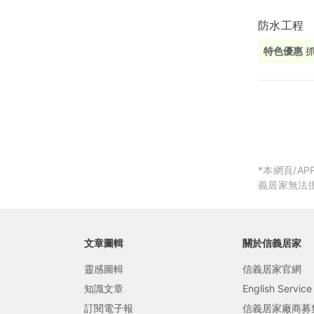
防水工程
局部修
特色優惠
局部裝
生活金
生活金
*本網頁/
義居家無法
文章圖輯
關於信義居家
靈感圖輯
信義居家官網
知識文章
English Service
訂閱電子報
信義居家廠商募