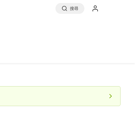
搜尋
實價登錄
前往信義房屋