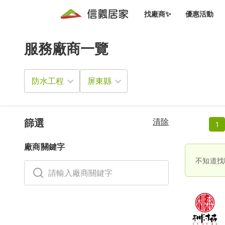
找廠商✨
優惠活動
服務廠商一覽
知識文
免費諮詢服務
前往
廠商募集
人才招募
居住好生活講座
設計裝
買屋
居住服務免費諮詢
防水工程
室內設
設計裝
會員活動優惠
設計裝
搬家清
冷氣清洗(限時優惠)
新會員大禮包
免費居住好生
清除
室內設
篩選
1
優質搬
信義客戶優惠
廠商關鍵字
清潔除
信義成交客戶福利專區
不知道找
清潔消
家居設
長照設