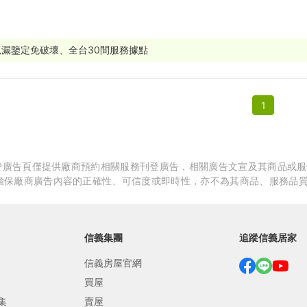
繕
修
抓漏鑒定免破壞、全台30間服務據點
融
1
融
產物保險
APP廣告頁僅提供廠商預約相關服務刊登廣告，相關廣告文宣及其商品或
擔保廠商廣告內容的正確性、可信度或即時性，亦不為其商品、服務品
信義集團
追蹤信義居家
信義房屋官網
買屋
集
賣屋