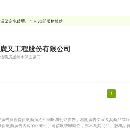
繕
修
抓漏鑒定免破壞、全台30間服務據點
融
融
廣又工程股份有限公司
產物保險
信義房屋漏水保固廠商
1
APP廣告頁僅提供廠商預約相關服務刊登廣告，相關廣告文宣及其商品或
擔保廠商廣告內容的正確性、可信度或即時性，亦不為其商品、服務品