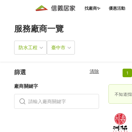
找廠商✨
優惠活動
服務廠商一覽
知識文
免費諮詢服務
前往
廠商募集
人才招募
居住好生活講座
設計裝
買屋
居住服務免費諮詢
防水工程
室內設
設計裝
會員活動優惠
設計裝
搬家清
冷氣清洗(限時優惠)
新會員大禮包
免費居住好生
清除
室內設
篩選
1
優質搬
信義客戶優惠
廠商關鍵字
清潔除
信義成交客戶福利專區
不知道找
清潔消
家居設
長照設