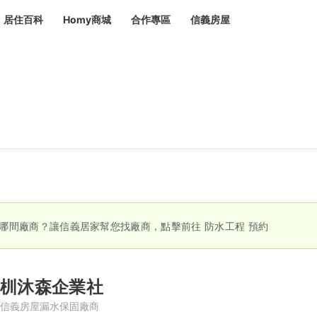
居住百科
Homy商城
合作專區
信義房屋
章
 設計裝潢 大館
潢
賣屋
租屋
計
居家設計
裝修攻略
生活提案
居家新聞
潢
潢
運
活講座
服務滿意度抽獎
電子報隱藏優惠
計
軟裝設計
包租代管
家
驗屋服務
蟲
哪間廠商？讓信義居家幫您找廠商，點擊前往
防水工程
預約
毒
冷氣清洗
整理收納
專業除蟲
備
杊沐森企業社
備
系統家具
隱形鐵窗
油漆塗料
信義房屋漏水保固廠商