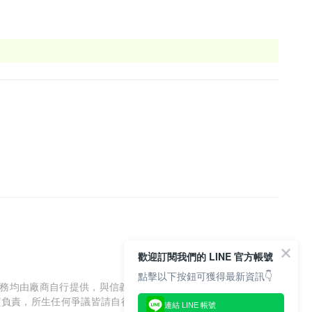
歡迎訂閱我們的 LINE 官方帳號
點擊以下按鈕可獲得最新資訊👇
服務均由廠商自行提供，與信義房屋/信義居家無涉，信義房屋/信
質負責，所生任何爭議皆請自行與廠商協調解決。
連結 LINE 帳號