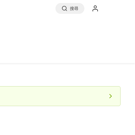
搜尋
實價登錄
前往信義房屋