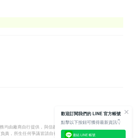
歡迎訂閱我們的 LINE 官方帳號
點擊以下按鈕可獲得最新資訊👇
服務均由廠商自行提供，與信義房屋/信義居家無涉，信義房屋/信
質負責，所生任何爭議皆請自行與廠商協調解決。
連結 LINE 帳號