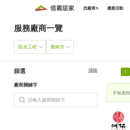
找廠商✨
優惠活動
服務廠商一覽
知識文
免費諮詢服務
前往
廠商募集
人才招募
居住好生活講座
設計裝
買屋
居住服務免費諮詢
防水工程
室內設
設計裝
會員活動優惠
設計裝
搬家清
冷氣清洗(限時優惠)
新會員大禮包
免費居住好生
清除
室內設
篩選
1
優質搬
信義客戶優惠
廠商關鍵字
清潔除
信義成交客戶福利專區
不知道找
清潔消
家居設
長照設