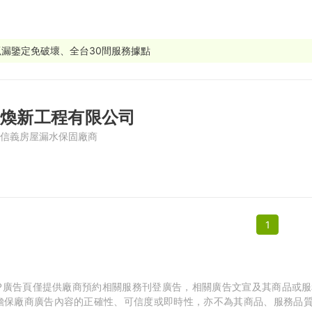
繕
修
抓漏鑒定免破壞、全台30間服務據點
融
融
煥新工程有限公司
產物保險
信義房屋漏水保固廠商
1
APP廣告頁僅提供廠商預約相關服務刊登廣告，相關廣告文宣及其商品或
擔保廠商廣告內容的正確性、可信度或即時性，亦不為其商品、服務品