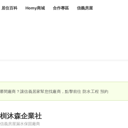
居住百科
Homy商城
合作專區
信義房屋
章
 設計裝潢 大館
潢
賣屋
租屋
計
居家設計
裝修攻略
生活提案
居家新聞
潢
潢
運
活講座
服務滿意度抽獎
電子報隱藏優惠
計
軟裝設計
包租代管
家
驗屋服務
蟲
哪間廠商？讓信義居家幫您找廠商，點擊前往
防水工程
預約
毒
冷氣清洗
整理收納
專業除蟲
備
杊沐森企業社
備
系統家具
隱形鐵窗
油漆塗料
信義房屋漏水保固廠商