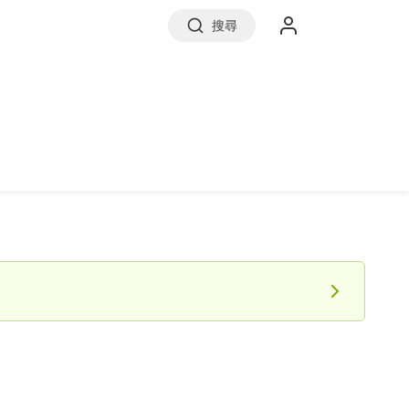
搜尋
實價登錄
前往信義房屋