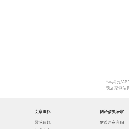
局部修
局部裝
生活金
生活金
*本網頁/
義居家無法
文章圖輯
關於信義居家
靈感圖輯
信義居家官網