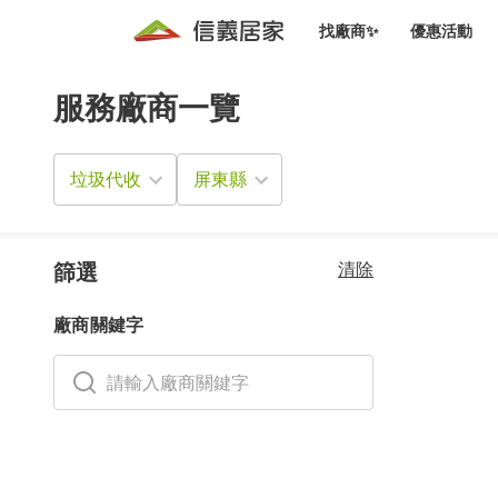
找廠商✨
優惠活動
服務廠商一覽
知識文
免費諮詢服務
前往
廠商募集
人才招募
居住好生活講座
設計裝
買屋
居住服務免費諮詢
垃圾代收
室內設
設計裝
會員活動優惠
設計裝
搬家清
冷氣清洗(限時優惠)
新會員大禮包
免費居住好生
清除
室內設
篩選
優質搬
信義客戶優惠
廠商關鍵字
清潔除
信義成交客戶福利專區
清潔消
家居設
長照設