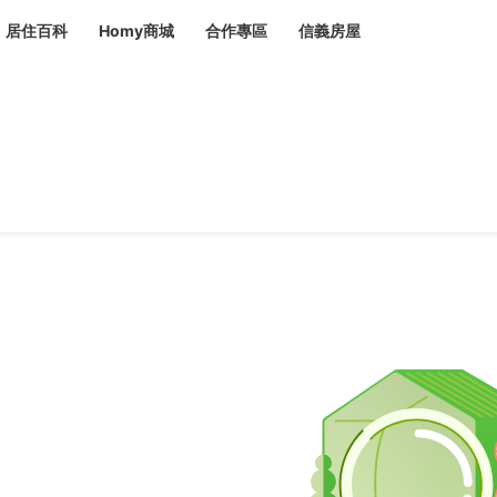
居住百科
Homy商城
合作專區
信義房屋
章
 設計裝潢 大館
潢
賣屋
租屋
計
居家設計
裝修攻略
生活提案
居家新聞
潢
潢
運
活講座
服務滿意度抽獎
電子報隱藏優惠
計
軟裝設計
包租代管
家
驗屋服務
蟲
毒
冷氣清洗
整理收納
專業除蟲
備
備
系統家具
隱形鐵窗
油漆塗料