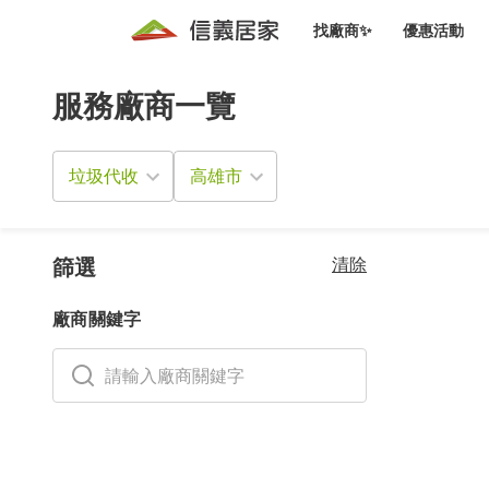
找廠商✨
優惠活動
服務廠商一覽
知識文
免費諮詢服務
前往
廠商募集
人才招募
居住好生活講座
設計裝
買屋
居住服務免費諮詢
垃圾代收
室內設
設計裝
會員活動優惠
設計裝
搬家清
冷氣清洗(限時優惠)
新會員大禮包
免費居住好生
清除
室內設
篩選
優質搬
信義客戶優惠
廠商關鍵字
清潔除
信義成交客戶福利專區
清潔消
家居設
長照設