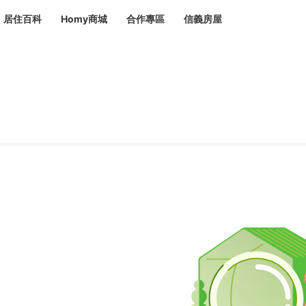
居住百科
Homy商城
合作專區
信義房屋
章
 設計裝潢 大館
潢
賣屋
租屋
計
居家設計
裝修攻略
生活提案
居家新聞
潢
潢
運
活講座
服務滿意度抽獎
電子報隱藏優惠
計
軟裝設計
包租代管
家
驗屋服務
蟲
毒
冷氣清洗
整理收納
專業除蟲
備
備
系統家具
隱形鐵窗
油漆塗料