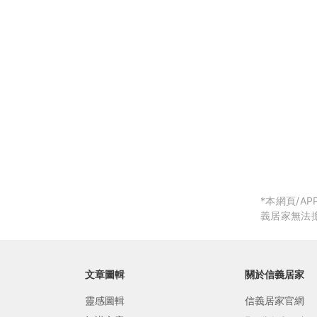
局部修
局部裝
生活金
生活金
*本網頁/
義居家無法
文章圖輯
關於信義居家
靈感圖輯
信義居家官網