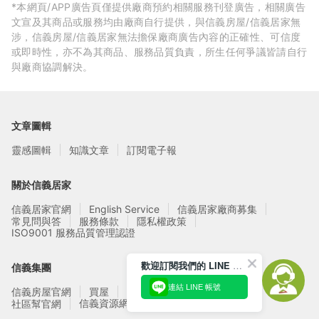
*本網頁/APP廣告頁僅提供廠商預約相關服務刊登廣告，相關廣告
文宣及其商品或服務均由廠商自行提供，與信義房屋/信義居家無
涉，信義房屋/信義居家無法擔保廠商廣告內容的正確性、可信度
或即時性，亦不為其商品、服務品質負責，所生任何爭議皆請自行
與廠商協調解決。
文章圖輯
靈感圖輯
知識文章
訂閱電子報
關於信義居家
信義居家官網
English Service
信義居家廠商募集
常見問與答
服務條款
隱私權政策
ISO9001 服務品質管理認證
歡迎訂閱我們的 LINE 官方帳號
信義集團
連結 LINE 帳號
信義房屋官網
買屋
賣屋
租屋
實價登錄
信義資源網站
社區幫官網