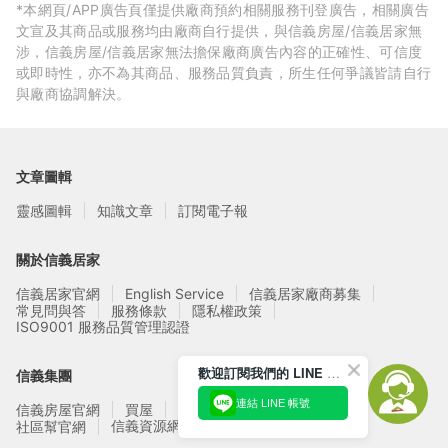
*本網頁/APP廣告頁僅提供廠商預約相關服務刊登廣告，相關廣告
文宣及其商品或服務均由廠商自行提供，與信義房屋/信義居家無
涉，信義房屋/信義居家無法擔保廠商廣告內容的正確性、可信度
或即時性，亦不為其商品、服務品質負責，所生任何爭議皆請自行
與廠商協調解決。
文章圖輯
靈感圖輯
知識文章
訂閱電子報
關於信義居家
信義居家官網
English Service
信義居家廠商募集
常見問與答
服務條款
隱私權政策
ISO9001 服務品質管理認證
歡迎訂閱我們的 LINE 官方帳號
信義集團
連結 LINE 帳號
信義房屋官網
買屋
賣屋
租屋
實價登錄
信義資源網站
社區幫官網