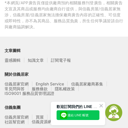
*本網頁/APP廣告頁僅提供廠商預約相關服務刊登廣告，相關廣告
文宣及其商品或服務均由廠商自行提供，與信義房屋/信義居家無
涉，信義房屋/信義居家無法擔保廠商廣告內容的正確性、可信度
或即時性，亦不為其商品、服務品質負責，所生任何爭議皆請自行
與廠商協調解決。
文章圖輯
靈感圖輯
知識文章
訂閱電子報
關於信義居家
信義居家官網
English Service
信義居家廠商募集
常見問與答
服務條款
隱私權政策
ISO9001 服務品質管理認證
歡迎訂閱我們的 LINE 官方帳號
信義集團
連結 LINE 帳號
信義房屋官網
買屋
賣屋
租屋
實價登錄
信義資源網站
社區幫官網