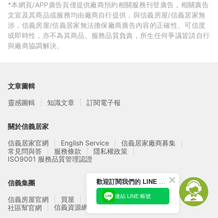
*本網頁/APP廣告頁僅提供廠商預約相關服務刊登廣告，相關廣告
文宣及其商品或服務均由廠商自行提供，與信義房屋/信義居家無
涉，信義房屋/信義居家無法擔保廠商廣告內容的正確性、可信度
或即時性，亦不為其商品、服務品質負責，所生任何爭議皆請自行
與廠商協調解決。
文章圖輯
靈感圖輯
知識文章
訂閱電子報
關於信義居家
信義居家官網
English Service
信義居家廠商募集
常見問與答
服務條款
隱私權政策
ISO9001 服務品質管理認證
歡迎訂閱我們的 LINE 官方帳號
信義集團
連結 LINE 帳號
信義房屋官網
買屋
賣屋
租屋
實價登錄
信義資源網站
社區幫官網