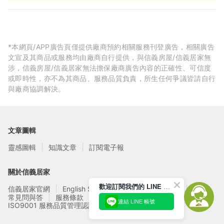
*本網頁/APP廣告頁僅提供廠商預約相關服務刊登廣告，相關廣告
文宣及其商品或服務均由廠商自行提供，與信義房屋/信義居家無
涉，信義房屋/信義居家無法擔保廠商廣告內容的正確性、可信度
或即時性，亦不為其商品、服務品質負責，所生任何爭議皆請自行
與廠商協調解決。
文章圖輯
靈感圖輯
知識文章
訂閱電子報
關於信義居家
歡迎訂閱我們的 LINE 官方帳號
信義居家官網
English Service
信義居家廠商募集
常見問與答
服務條款
隱私權政策
連結 LINE 帳號
ISO9001 服務品質管理認證