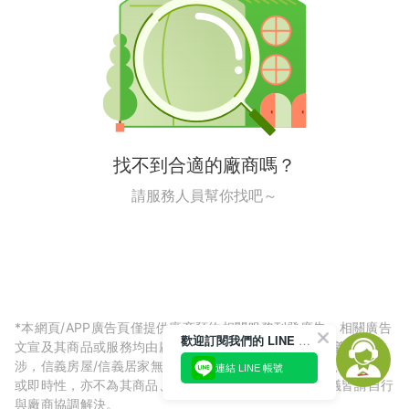
找不到合適的廠商嗎？
請服務人員幫你找吧～
*本網頁/APP廣告頁僅提供廠商預約相關服務刊登廣告，相關廣告
歡迎訂閱我們的 LINE 官方帳號
文宣及其商品或服務均由廠商自行提供，與信義房屋/信義居家無
涉，信義房屋/信義居家無法擔保廠商廣告內容的正確性、可信度
連結 LINE 帳號
或即時性，亦不為其商品、服務品質負責，所生任何爭議皆請自行
與廠商協調解決。