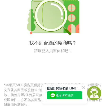
找不到合適的廠商嗎？
請服務人員幫你找吧～
*本網頁/APP廣告頁僅提供廠商預約相關服務刊登廣告，相關廣告
歡迎訂閱我們的 LINE 官方帳號
文宣及其商品或服務均由廠商自行提供，與信義房屋/信義居家無
涉，信義房屋/信義居家無法擔保廠商廣告內容的正確性、可信度
連結 LINE 帳號
或即時性，亦不為其商品、服務品質負責，所生任何爭議皆請自行
與廠商協調解決。