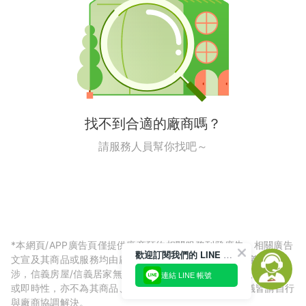
找不到合適的廠商嗎？
請服務人員幫你找吧～
*本網頁/APP廣告頁僅提供廠商預約相關服務刊登廣告，相關廣告
歡迎訂閱我們的 LINE 官方帳號
文宣及其商品或服務均由廠商自行提供，與信義房屋/信義居家無
涉，信義房屋/信義居家無法擔保廠商廣告內容的正確性、可信度
連結 LINE 帳號
或即時性，亦不為其商品、服務品質負責，所生任何爭議皆請自行
與廠商協調解決。