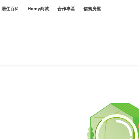
居住百科
Homy商城
合作專區
信義房屋
章
 設計裝潢 大館
潢
賣屋
租屋
計
居家設計
裝修攻略
生活提案
居家新聞
潢
潢
運
活講座
服務滿意度抽獎
電子報隱藏優惠
計
軟裝設計
包租代管
家
驗屋服務
蟲
毒
冷氣清洗
整理收納
專業除蟲
備
備
系統家具
隱形鐵窗
油漆塗料