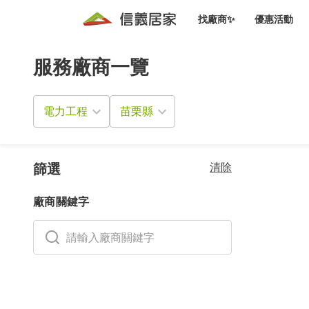
找廠商✨
優惠活動
服務廠商一覽
知識文
免費諮詢服務
前往
廠商募集
人才招募
居住好生活講座
設計裝
買屋
居住服務免費諮詢
電力工程
室內設
設計裝
會員活動優惠
設計裝
搬家清
冷氣清洗(限時優惠)
新會員大禮包
免費居住好生
清除
室內設
篩選
優質搬
信義客戶優惠
廠商關鍵字
清潔除
信義成交客戶福利專區
清潔消
家居設
長照設