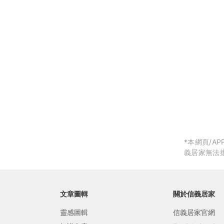
局部修
局部裝
生活金
生活金
*本網頁/
義居家無法
文章圖輯
關於信義居家
靈感圖輯
信義居家官網