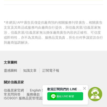
間使用與配置建議，協助屋主在設計初期建立清楚而適合自己的
方向
*本網頁/APP廣告頁僅提供廠商預約相關服務刊登廣告，相關廣告
文宣及其商品或服務均由廠商自行提供，與信義房屋/信義居家無
涉，信義房屋/信義居家無法擔保廠商廣告內容的正確性、可信度
或即時性，亦不為其商品、服務品質負責，所生任何爭議皆請自行
與廠商協調解決。
文章圖輯
靈感圖輯
知識文章
訂閱電子報
關於信義居家
歡迎訂閱我們的 LINE 官方帳號
信義居家官網
English Service
信義居家廠商募集
常見問與答
服務條款
隱私權政策
連結 LINE 帳號
ISO9001 服務品質管理認證