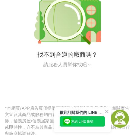
找不到合適的廠商嗎？
請服務人員幫你找吧～
*本網頁/APP廣告頁僅提供廠商預約相關服務刊登廣告，相關廣告
歡迎訂閱我們的 LINE 官方帳號
文宣及其商品或服務均由廠商自行提供，與信義房屋/信義居家無
涉，信義房屋/信義居家無法擔保廠商廣告內容的正確性、可信度
連結 LINE 帳號
或即時性，亦不為其商品、服務品質負責，所生任何爭議皆請自行
與廠商協調解決。