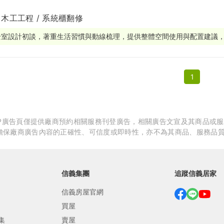
 木工工程 / 系統櫃翻修
繕
修
全室設計初談，著重生活習慣與動線梳理，提供整體空間使用與配置建議
融
1
融
產物保險
APP廣告頁僅提供廠商預約相關服務刊登廣告，相關廣告文宣及其商品或
擔保廠商廣告內容的正確性、可信度或即時性，亦不為其商品、服務品
信義集團
追蹤信義居家
信義房屋官網
買屋
集
賣屋