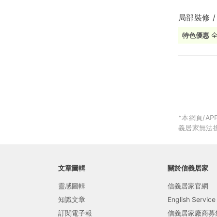
局部裝修 /
局部修
特色優惠
局部裝
生活金
生活金
*本網頁/
義居家無法
文章圖輯
關於信義居家
靈感圖輯
信義居家官網
知識文章
English Service
訂閱電子報
信義居家廠商募