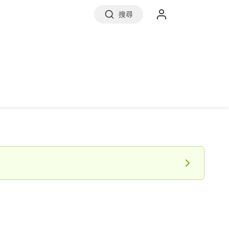
搜尋
實價登錄
前往信義房屋