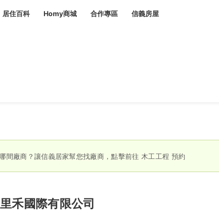
居住百科
Homy商城
合作專區
信義房屋
章
 設計裝潢 大館
潢
賣屋
租屋
計
居家設計
裝修攻略
生活提案
居家新聞
潢
潢
運
活講座
服務滿意度抽獎
電子報隱藏優惠
計
軟裝設計
包租代管
家
驗屋服務
蟲
哪間廠商？讓信義居家幫您找廠商，點擊前往
木工工程
預約
毒
冷氣清洗
整理收納
專業除蟲
備
里禾國際有限公司
備
系統家具
隱形鐵窗
油漆塗料