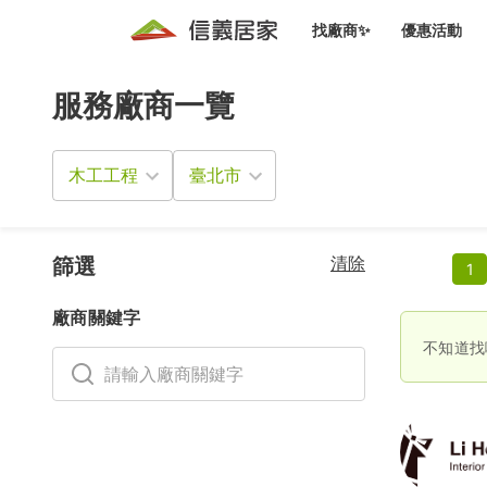
找廠商✨
優惠活動
服務廠商一覽
知識文
免費諮詢服務
前往
廠商募集
人才招募
居住好生活講座
設計裝
買屋
居住服務免費諮詢
木工工程
室內設
設計裝
會員活動優惠
設計裝
搬家清
冷氣清洗(限時優惠)
新會員大禮包
免費居住好生
清除
室內設
篩選
1
優質搬
信義客戶優惠
廠商關鍵字
清潔除
信義成交客戶福利專區
不知道找
清潔消
家居設
長照設