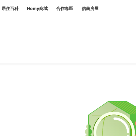
居住百科
Homy商城
合作專區
信義房屋
章
 設計裝潢 大館
潢
賣屋
租屋
計
居家設計
裝修攻略
生活提案
居家新聞
潢
潢
運
活講座
服務滿意度抽獎
電子報隱藏優惠
計
軟裝設計
包租代管
家
驗屋服務
蟲
毒
冷氣清洗
整理收納
專業除蟲
備
備
系統家具
隱形鐵窗
油漆塗料