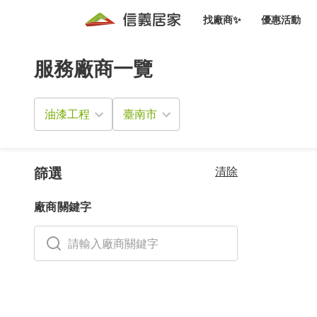
找廠商✨
優惠活動
服務廠商一覽
知識文
免費諮詢服務
前往
廠商募集
人才招募
居住好生活講座
設計裝
買屋
居住服務免費諮詢
油漆工程
室內設
設計裝
會員活動優惠
設計裝
搬家清
冷氣清洗(限時優惠)
新會員大禮包
免費居住好生
清除
室內設
篩選
優質搬
信義客戶優惠
廠商關鍵字
清潔除
信義成交客戶福利專區
清潔消
家居設
長照設