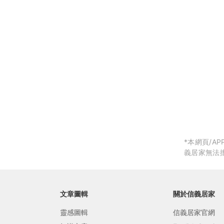
局部修
局部裝
生活金
生活金
*本網頁/
義居家無法
文章圖輯
關於信義居家
靈感圖輯
信義居家官網