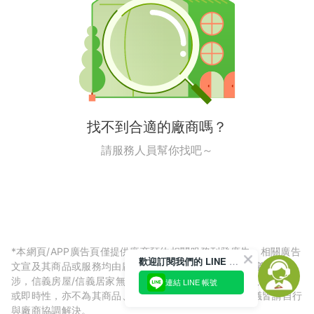
找不到合適的廠商嗎？
請服務人員幫你找吧～
*本網頁/APP廣告頁僅提供廠商預約相關服務刊登廣告，相關廣告
歡迎訂閱我們的 LINE 官方帳號
文宣及其商品或服務均由廠商自行提供，與信義房屋/信義居家無
涉，信義房屋/信義居家無法擔保廠商廣告內容的正確性、可信度
連結 LINE 帳號
或即時性，亦不為其商品、服務品質負責，所生任何爭議皆請自行
與廠商協調解決。