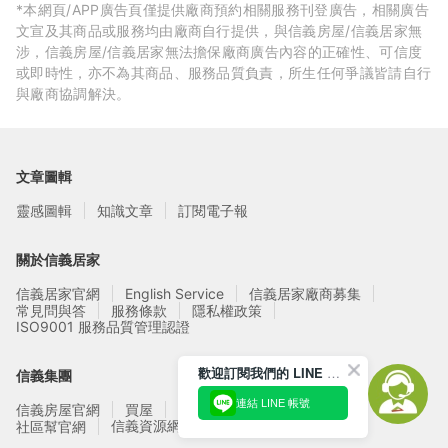
*本網頁/APP廣告頁僅提供廠商預約相關服務刊登廣告，相關廣告
文宣及其商品或服務均由廠商自行提供，與信義房屋/信義居家無
涉，信義房屋/信義居家無法擔保廠商廣告內容的正確性、可信度
或即時性，亦不為其商品、服務品質負責，所生任何爭議皆請自行
與廠商協調解決。
文章圖輯
靈感圖輯
知識文章
訂閱電子報
關於信義居家
信義居家官網
English Service
信義居家廠商募集
常見問與答
服務條款
隱私權政策
ISO9001 服務品質管理認證
歡迎訂閱我們的 LINE 官方帳號
信義集團
連結 LINE 帳號
信義房屋官網
買屋
賣屋
租屋
實價登錄
信義資源網站
社區幫官網