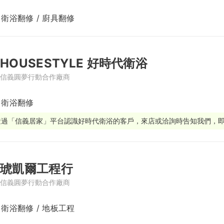
 衛浴翻修 / 廚具翻修
繕
修
HOUSESTYLE 好時代衛浴
融
信義圓夢行動合作廠商
融
產物保險
/ 衛浴翻修
透過「信義居家」平台認識好時代衛浴的客戶，來店或洽詢時告知我們，
琥凱爾工程行
信義圓夢行動合作廠商
 衛浴翻修 / 地板工程