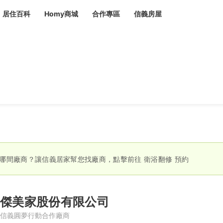
居住百科
Homy商城
合作專區
信義房屋
章
 設計裝潢 大館
潢
賣屋
租屋
計
居家設計
裝修攻略
生活提案
居家新聞
潢
潢
運
活講座
服務滿意度抽獎
電子報隱藏優惠
計
軟裝設計
包租代管
家
驗屋服務
蟲
哪間廠商？讓信義居家幫您找廠商，點擊前往
衛浴翻修
預約
毒
冷氣清洗
整理收納
專業除蟲
備
傑美家股份有限公司
備
系統家具
隱形鐵窗
油漆塗料
信義圓夢行動合作廠商