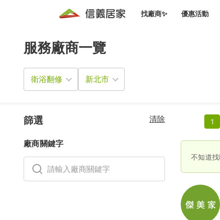
找廠商✨
優惠活動
服務廠商一覽
知識文
免費諮詢服務
前往
廠商募集
人才招募
居住好生活講座
設計裝
買屋
居住服務免費諮詢
衛浴翻修
室內設
設計裝
會員活動優惠
設計裝
搬家清
冷氣清洗(限時優惠)
新會員大禮包
免費居住好生
清除
室內設
篩選
1
優質搬
信義客戶優惠
廠商關鍵字
清潔除
信義成交客戶福利專區
不知道找
清潔消
家居設
長照設