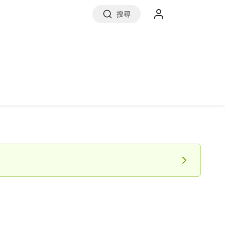
搜尋
實價登錄
前往信義房屋