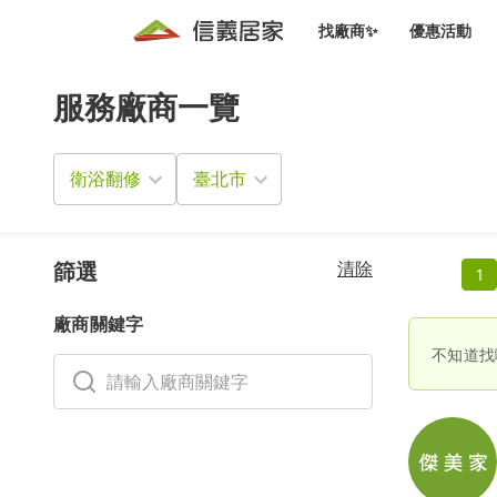
找廠商✨
優惠活動
服務廠商一覽
知識文
免費諮詢服務
前往
廠商募集
人才招募
居住好生活講座
設計裝
買屋
居住服務免費諮詢
衛浴翻修
室內設
設計裝
會員活動優惠
設計裝
搬家清
冷氣清洗(限時優惠)
新會員大禮包
免費居住好生
清除
室內設
篩選
1
優質搬
信義客戶優惠
廠商關鍵字
清潔除
信義成交客戶福利專區
不知道找
清潔消
家居設
長照設