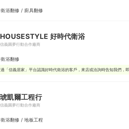
 衛浴翻修 / 廚具翻修
繕
修
HOUSESTYLE 好時代衛浴
融
信義圓夢行動合作廠商
融
產物保險
/ 衛浴翻修
透過「信義居家」平台認識好時代衛浴的客戶，來店或洽詢時告知我們，
琥凱爾工程行
信義圓夢行動合作廠商
 衛浴翻修 / 地板工程