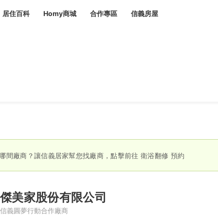
居住百科
Homy商城
合作專區
信義房屋
章
 設計裝潢 大館
潢
賣屋
租屋
計
居家設計
裝修攻略
生活提案
居家新聞
潢
潢
運
活講座
服務滿意度抽獎
電子報隱藏優惠
計
軟裝設計
包租代管
家
驗屋服務
蟲
哪間廠商？讓信義居家幫您找廠商，點擊前往
衛浴翻修
預約
毒
冷氣清洗
整理收納
專業除蟲
備
傑美家股份有限公司
備
系統家具
隱形鐵窗
油漆塗料
信義圓夢行動合作廠商