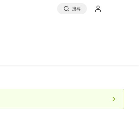
搜尋
實價登錄
前往信義房屋