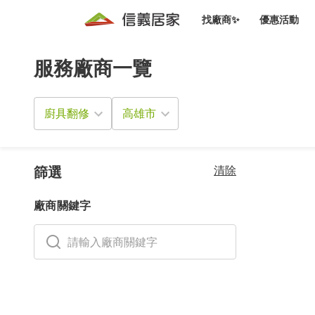
找廠商✨
優惠活動
服務廠商一覽
知識文
免費諮詢服務
前往
廠商募集
人才招募
居住好生活講座
設計裝
買屋
居住服務免費諮詢
廚具翻修
室內設
設計裝
會員活動優惠
設計裝
搬家清
冷氣清洗(限時優惠)
新會員大禮包
免費居住好生
清除
室內設
篩選
優質搬
信義客戶優惠
廠商關鍵字
清潔除
信義成交客戶福利專區
清潔消
家居設
長照設