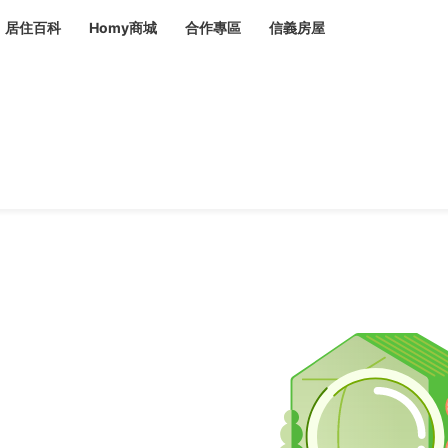
居住百科
Homy商城
合作專區
信義房屋
章
 設計裝潢 大館
潢
賣屋
租屋
計
居家設計
裝修攻略
生活提案
居家新聞
潢
潢
運
活講座
服務滿意度抽獎
電子報隱藏優惠
計
軟裝設計
包租代管
家
驗屋服務
蟲
毒
冷氣清洗
整理收納
專業除蟲
備
備
系統家具
隱形鐵窗
油漆塗料