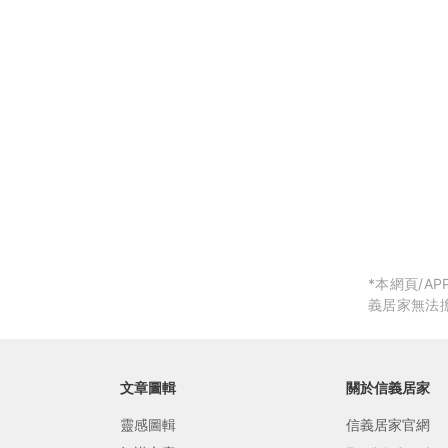
局部修
局部裝
生活金
生活金
*本網頁/
義居家無法
文章圖輯
關於信義居家
靈感圖輯
信義居家官網