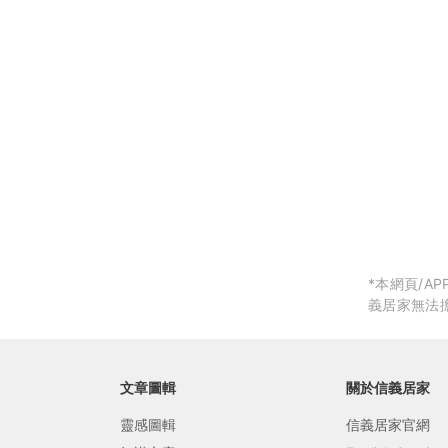
局部修
局部裝
生活金
生活金
*本網頁/
義居家無法
文章圖輯
關於信義居家
靈感圖輯
信義居家官網