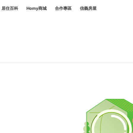
居住百科
Homy商城
合作專區
信義房屋
章
 設計裝潢 大館
潢
賣屋
租屋
計
居家設計
裝修攻略
生活提案
居家新聞
潢
潢
運
活講座
服務滿意度抽獎
電子報隱藏優惠
計
軟裝設計
包租代管
家
驗屋服務
蟲
毒
冷氣清洗
整理收納
專業除蟲
備
備
系統家具
隱形鐵窗
油漆塗料