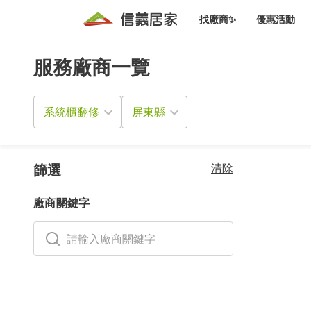
找廠商✨
優惠活動
服務廠商一覽
知識文
免費諮詢服務
前往
廠商募集
人才招募
居住好生活講座
設計裝
買屋
居住服務免費諮詢
系統櫃翻修
室內設
設計裝
會員活動優惠
設計裝
搬家清
冷氣清洗(限時優惠)
新會員大禮包
免費居住好生
清除
室內設
篩選
優質搬
信義客戶優惠
廠商關鍵字
清潔除
信義成交客戶福利專區
清潔消
家居設
長照設