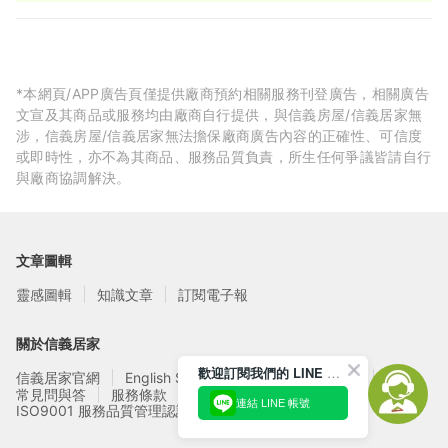
圖、居家智能系統整合規劃、安全無毒環保建材
*本網頁/APP廣告頁僅提供廠商預約相關服務刊登廣告，相關廣告
文宣及其商品或服務均由廠商自行提供，與信義房屋/信義居家無
涉，信義房屋/信義居家無法擔保廠商廣告內容的正確性、可信度
或即時性，亦不為其商品、服務品質負責，所生任何爭議皆請自行
與廠商協調解決。
文章圖輯
靈感圖輯
知識文章
訂閱電子報
關於信義居家
歡迎訂閱我們的 LINE 官方帳號
信義居家官網
English Service
信義居家廠商募集
常見問與答
服務條款
隱私權政策
連結 LINE 帳號
ISO9001 服務品質管理認證