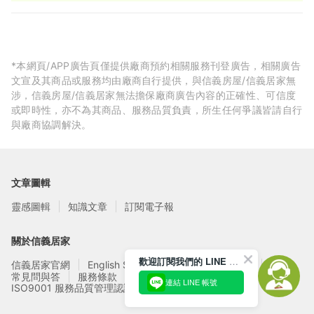
95 折
*本網頁/APP廣告頁僅提供廠商預約相關服務刊登廣告，相關廣告
文宣及其商品或服務均由廠商自行提供，與信義房屋/信義居家無
涉，信義房屋/信義居家無法擔保廠商廣告內容的正確性、可信度
或即時性，亦不為其商品、服務品質負責，所生任何爭議皆請自行
與廠商協調解決。
文章圖輯
靈感圖輯
知識文章
訂閱電子報
關於信義居家
歡迎訂閱我們的 LINE 官方帳號
信義居家官網
English Service
信義居家廠商募集
常見問與答
服務條款
隱私權政策
連結 LINE 帳號
ISO9001 服務品質管理認證