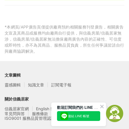
95 折
*本網頁/APP廣告頁僅提供廠商預約相關服務刊登廣告，相關廣告
文宣及其商品或服務均由廠商自行提供，與信義房屋/信義居家無
涉，信義房屋/信義居家無法擔保廠商廣告內容的正確性、可信度
或即時性，亦不為其商品、服務品質負責，所生任何爭議皆請自行
與廠商協調解決。
文章圖輯
靈感圖輯
知識文章
訂閱電子報
關於信義居家
歡迎訂閱我們的 LINE 官方帳號
信義居家官網
English Service
信義居家廠商募集
常見問與答
服務條款
隱私權政策
連結 LINE 帳號
ISO9001 服務品質管理認證