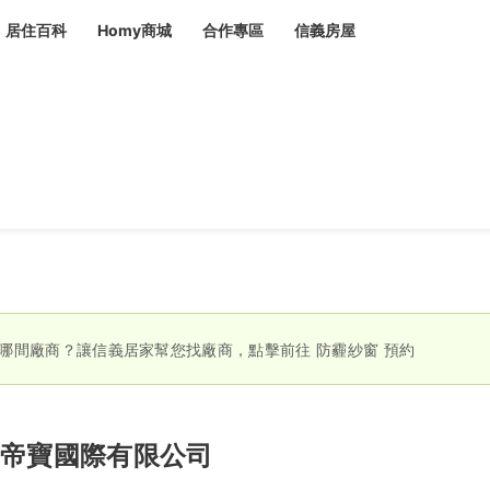
居住百科
Homy商城
合作專區
信義房屋
章
 設計裝潢 大館
潢
賣屋
租屋
計
居家設計
裝修攻略
生活提案
居家新聞
潢
潢
運
活講座
服務滿意度抽獎
電子報隱藏優惠
計
軟裝設計
包租代管
家
驗屋服務
蟲
哪間廠商？讓信義居家幫您找廠商，點擊前往
防霾紗窗
預約
毒
冷氣清洗
整理收納
專業除蟲
備
帝寶國際有限公司
備
系統家具
隱形鐵窗
油漆塗料