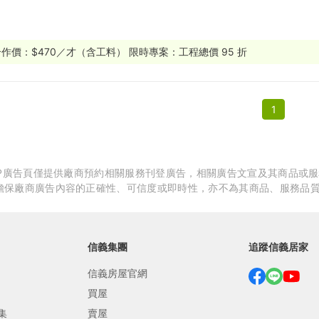
繕
修
作價：$470／才（含工料） 限時專案：工程總價 95 折
融
1
融
產物保險
APP廣告頁僅提供廠商預約相關服務刊登廣告，相關廣告文宣及其商品或
擔保廠商廣告內容的正確性、可信度或即時性，亦不為其商品、服務品
信義集團
追蹤信義居家
信義房屋官網
買屋
集
賣屋