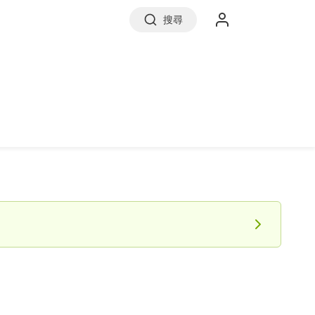
搜尋
實價登錄
前往信義房屋