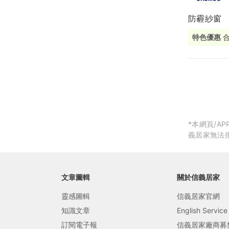
防霾紗窗
局部修
特色優惠
局部裝
合
生活金
生活金
*本網頁/
義居家無法
文章圖輯
關於信義居家
靈感圖輯
信義居家官網
知識文章
English Service
訂閱電子報
信義居家廠商募