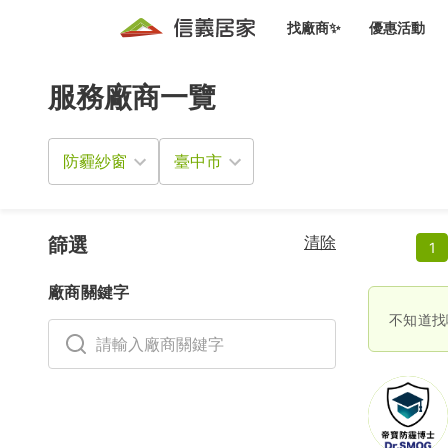
找廠商✨
優惠活動
服務廠商一覽
知識文
免費諮詢服務
前往
廠商募集
人才招募
居住好生活講座
設計裝
買屋
居住服務免費諮詢
防霾紗窗
室內設
設計裝
會員活動優惠
設計裝
搬家清
冷氣清洗(限時優惠)
新會員大禮包
免費居住好生
清除
室內設
篩選
1
優質搬
信義客戶優惠
廠商關鍵字
清潔除
信義成交客戶福利專區
不知道找
清潔消
家居設
長照設