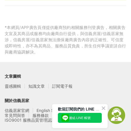
95 折
*本網頁/APP廣告頁僅提供廠商預約相關服務刊登廣告，相關廣告
文宣及其商品或服務均由廠商自行提供，與信義房屋/信義居家無
涉，信義房屋/信義居家無法擔保廠商廣告內容的正確性、可信度
或即時性，亦不為其商品、服務品質負責，所生任何爭議皆請自行
與廠商協調解決。
文章圖輯
靈感圖輯
知識文章
訂閱電子報
關於信義居家
歡迎訂閱我們的 LINE 官方帳號
信義居家官網
English Service
信義居家廠商募集
常見問與答
服務條款
隱私權政策
連結 LINE 帳號
ISO9001 服務品質管理認證