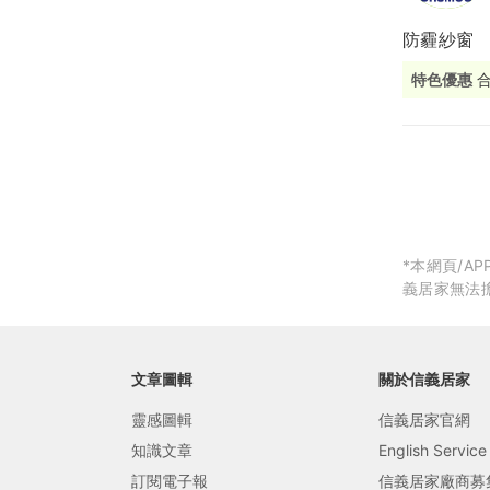
防霾紗窗
局部修
特色優惠
局部裝
合
生活金
生活金
*本網頁/
義居家無法
文章圖輯
關於信義居家
靈感圖輯
信義居家官網
知識文章
English Service
訂閱電子報
信義居家廠商募