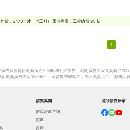
繕
修
作價：$470／才（含工料） 限時專案：工程總價 95 折
融
1
融
產物保險
APP廣告頁僅提供廠商預約相關服務刊登廣告，相關廣告文宣及其商品或
擔保廠商廣告內容的正確性、可信度或即時性，亦不為其商品、服務品
信義集團
追蹤信義居家
信義房屋官網
買屋
集
賣屋