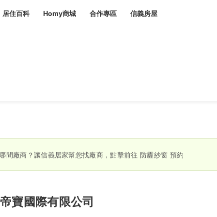
居住百科
Homy商城
合作專區
信義房屋
章
 設計裝潢 大館
潢
賣屋
租屋
計
居家設計
裝修攻略
生活提案
居家新聞
潢
潢
運
活講座
服務滿意度抽獎
電子報隱藏優惠
計
軟裝設計
包租代管
家
驗屋服務
蟲
哪間廠商？讓信義居家幫您找廠商，點擊前往
防霾紗窗
預約
毒
冷氣清洗
整理收納
專業除蟲
備
帝寶國際有限公司
備
系統家具
隱形鐵窗
油漆塗料