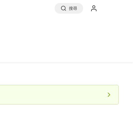
搜尋
實價登錄
前往信義房屋