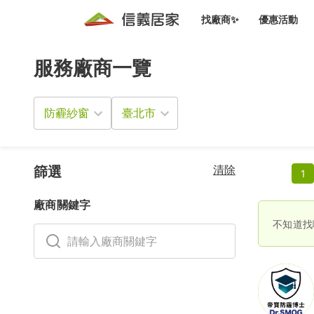
找廠商✨
優惠活動
服務廠商一覽
知識文
免費諮詢服務
前往
廠商募集
人才招募
居住好生活講座
設計裝
買屋
居住服務免費諮詢
防霾紗窗
室內設
設計裝
會員活動優惠
設計裝
搬家清
冷氣清洗(限時優惠)
新會員大禮包
免費居住好生
清除
室內設
篩選
1
優質搬
信義客戶優惠
廠商關鍵字
清潔除
信義成交客戶福利專區
不知道找
清潔消
家居設
長照設